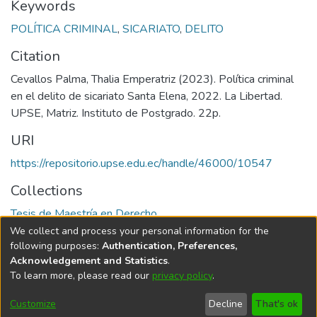
Keywords
POLÍTICA CRIMINAL
,
SICARIATO
,
DELITO
Citation
Cevallos Palma, Thalia Emperatriz (2023). Política criminal
en el delito de sicariato Santa Elena, 2022. La Libertad.
UPSE, Matriz. Instituto de Postgrado. 22p.
URI
https://repositorio.upse.edu.ec/handle/46000/10547
Collections
Tesis de Maestría en Derecho
We collect and process your personal information for the
Full item page
following purposes:
Authentication, Preferences,
Acknowledgement and Statistics
.
To learn more, please read our
privacy policy
.
DSpace software
copyright © 2002-2026
LYRASIS
Cookie
Privacy
End User
Send
Customize
Decline
That's ok
settings
policy
Agreement
Feedback