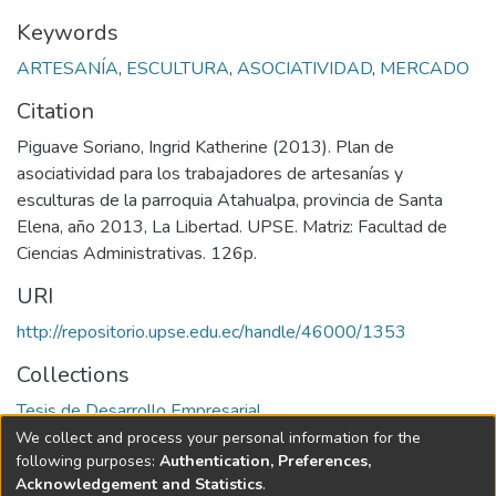
Keywords
ARTESANÍA
,
ESCULTURA
,
ASOCIATIVIDAD
,
MERCADO
Citation
Piguave Soriano, Ingrid Katherine (2013). Plan de
asociatividad para los trabajadores de artesanías y
esculturas de la parroquia Atahualpa, provincia de Santa
Elena, año 2013, La Libertad. UPSE. Matriz: Facultad de
Ciencias Administrativas. 126p.
URI
http://repositorio.upse.edu.ec/handle/46000/1353
Collections
Tesis de Desarrollo Empresarial
We collect and process your personal information for the
Full item page
following purposes:
Authentication, Preferences,
Acknowledgement and Statistics
.