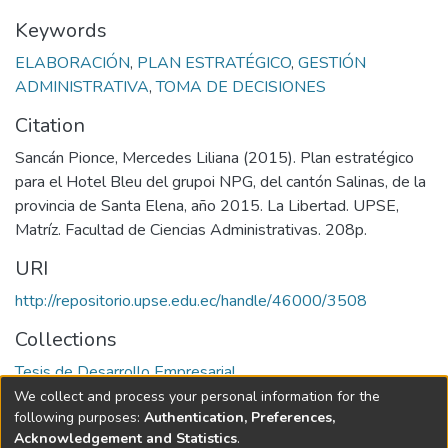
Keywords
ELABORACIÓN
,
PLAN ESTRATÉGICO
,
GESTIÓN
ADMINISTRATIVA
,
TOMA DE DECISIONES
Citation
Sancán Pionce, Mercedes Liliana (2015). Plan estratégico
para el Hotel Bleu del grupoi NPG, del cantón Salinas, de la
provincia de Santa Elena, año 2015. La Libertad. UPSE,
Matríz. Facultad de Ciencias Administrativas. 208p.
URI
http://repositorio.upse.edu.ec/handle/46000/3508
Collections
Tesis de Desarrollo Empresarial
We collect and process your personal information for the
Full item page
following purposes:
Authentication, Preferences,
Acknowledgement and Statistics
.