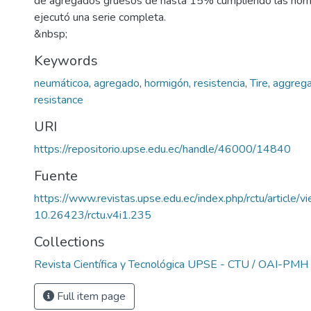
de agregados gruesos de hasta 15% cumpliendo las norm
ejecutó una serie completa.
&nbsp;
Keywords
neumáticoa
,
agregado
,
hormigón
,
resistencia
,
Tire
,
aggreg
resistance
URI
https://repositorio.upse.edu.ec/handle/46000/14840
Fuente
https://www.revistas.upse.edu.ec/index.php/rctu/article/
10.26423/rctu.v4i1.235
Collections
Revista Científica y Tecnológica UPSE - CTU / OAI-PMH
Full item page