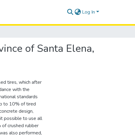
Log In
vince of Santa Elena,
ed tires, which after
rdance with the
national standards
up to 10% of tired
 concrete design,
t possible to use all
% of crushed rubber
e was also performed,