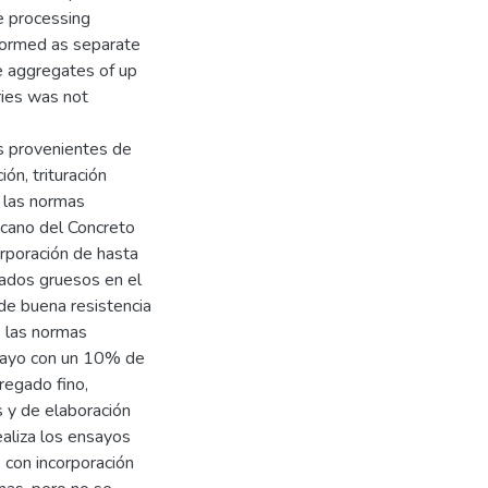
e processing
rformed as separate
e aggregates of up
ries was not
s provenientes de
n, trituración
e las normas
icano del Concreto
orporación de hasta
gados gruesos en el
de buena resistencia
s las normas
nsayo con un 10% de
regado fino,
s y de elaboración
ealiza los ensayos
con incorporación