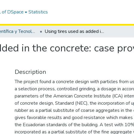
l of DSpace
Statistics
Revista Científica y Tecnológica UPSE - CTU / OAI-PMH
Using tires used as added in the concrete: case province of Santa Elena, Ecuador
dded in the concrete: case pro
Description
The project found a concrete design with particles from us
a selection process, controlled grinding, a dosage in acco
parameters of the American Concrete Institute (ICA) inter
of concrete design, Standard (NEC), the incorporation of 
rubber as a partial substitute of coarse aggregates in the
gives favorable results and good resistance which makes i
the Ecuadorian standards of the building. A test with 10
incorporated as a partial substitute of the fine aggregat