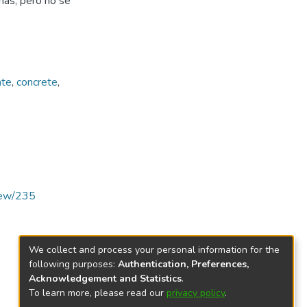
as, pero no se
ate
,
concrete
,
view/235
We collect and process your personal information for the
following purposes:
Authentication, Preferences,
Acknowledgement and Statistics
.
To learn more, please read our
privacy policy
.