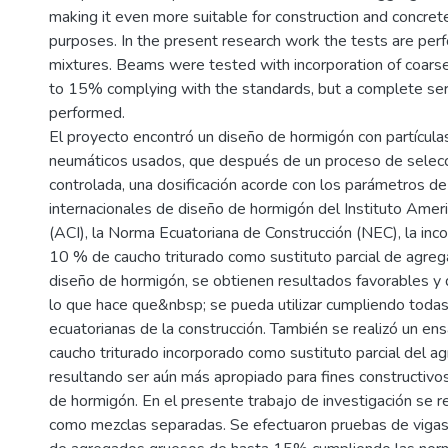
making it even more suitable for construction and concret
purposes. In the present research work the tests are pe
mixtures. Beams were tested with incorporation of coars
to 15% complying with the standards, but a complete se
performed.
El proyecto encontró un diseño de hormigón con partícula
neumáticos usados, que después de un proceso de selecció
controlada, una dosificación acorde con los parámetros d
internacionales de diseño de hormigón del Instituto Amer
(ACI), la Norma Ecuatoriana de Construcción (NEC), la inc
10 % de caucho triturado como sustituto parcial de agre
diseño de hormigón, se obtienen resultados favorables y 
lo que hace que&nbsp; se pueda utilizar cumpliendo toda
ecuatorianas de la construcción. También se realizó un e
caucho triturado incorporado como sustituto parcial del ag
resultando ser aún más apropiado para fines constructivo
de hormigón. En el presente trabajo de investigación se r
como mezclas separadas. Se efectuaron pruebas de vigas 