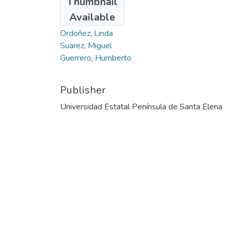
Thumbnail
Saltos, Armando
Available
Garcés, Juan
Ordoñez, Linda
Suarez, Miguel
Guerrero, Humberto
Publisher
Universidad Estatal Península de Santa Elena