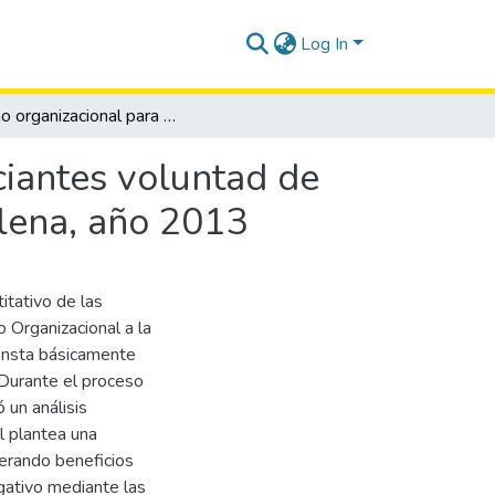
Log In
Diseño organizacional para la asociación de comerciantes voluntad de todos del cantón Santa Elena, provincia de Santa Elena, año 2013
ciantes voluntad de
Elena, año 2013
titativo de las
o Organizacional a la
onsta básicamente
 Durante el proceso
 un análisis
l plantea una
nerando beneficios
igativo mediante las