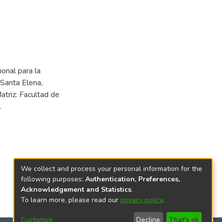
onal para la
 Santa Elena,
atriz: Facultad de
.
We collect and process your personal information for the
following purposes:
Authentication, Preferences,
Acknowledgement and Statistics
.
To learn more, please read our
privacy policy
.
Customize
Decline
That's ok