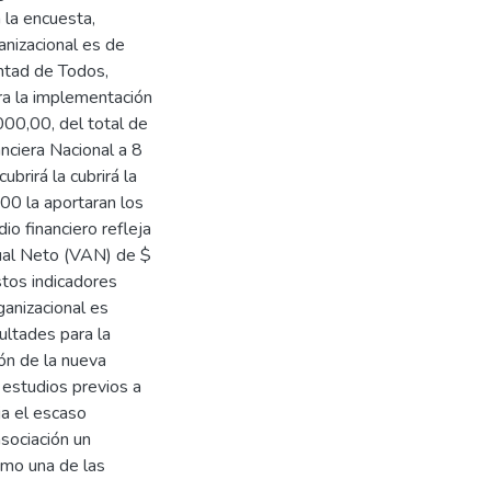
 la encuesta,
nizacional es de
untad de Todos,
ra la implementación
000,00, del total de
anciera Nacional a 8
brirá la cubrirá la
00 la aportaran los
io financiero refleja
tual Neto (VAN) de $
tos indicadores
anizacional es
ultades para la
ón de la nueva
s estudios previos a
ja el escaso
asociación un
omo una de las