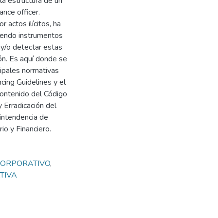
a estructura de un
ance officer.
 actos ilícitos, ha
uyendo instrumentos
 y/o detectar estas
ión. Es aquí donde se
cipales normativas
cing Guidelines y el
 contenido del Código
 Erradicación del
intendencia de
o y Financiero.
CORPORATIVO
,
TIVA