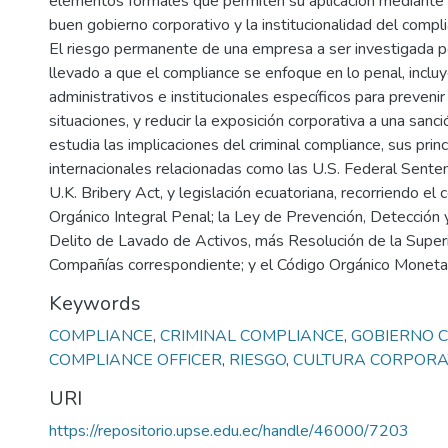
elementos formales que permiten su aplicación mediante l
buen gobierno corporativo y la institucionalidad del compli
El riesgo permanente de una empresa a ser investigada por
llevado a que el compliance se enfoque en lo penal, incl
administrativos e institucionales específicos para prevenir
situaciones, y reducir la exposición corporativa a una sanc
estudia las implicaciones del criminal compliance, sus prin
internacionales relacionadas como las U.S. Federal Senten
U.K. Bribery Act, y legislación ecuatoriana, recorriendo el
Orgánico Integral Penal; la Ley de Prevención, Detección y
Delito de Lavado de Activos, más Resolución de la Super
Compañías correspondiente; y el Código Orgánico Monetari
Keywords
COMPLIANCE
,
CRIMINAL COMPLIANCE
,
GOBIERNO 
COMPLIANCE OFFICER
,
RIESGO
,
CULTURA CORPORA
URI
https://repositorio.upse.edu.ec/handle/46000/7203