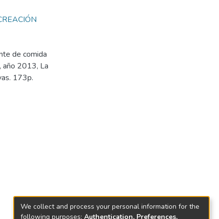
CREACIÓN
ante de comida
a, año 2013, La
vas. 173p.
We collect and process your personal information for the
following purposes:
Authentication, Preferences,