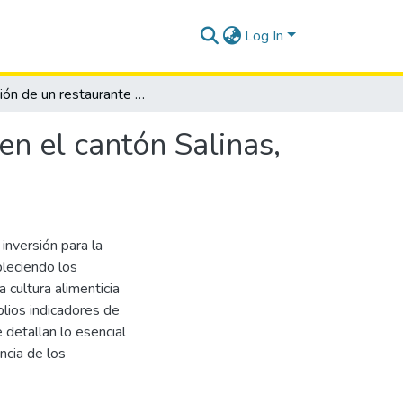
Log In
Creación de un restaurante de comida vegetariana en el cantón Salinas, provincia de Santa Elena, año 2013
en el cantón Salinas,
inversión para la
leciendo los
 cultura alimenticia
plios indicadores de
detallan lo esencial
ncia de los