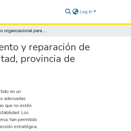
Log In
Diseño organizacional para el centro de mantenimiento y reparación de computadoras “macrocompu” en el cantón La Libertad, provincia de Santa Elena, año 2013
ento y reparación de
ad, provincia de
rtido en un
vas adecuadas
as que no estén
tabilidad. Los
resa, han permitido
ección estratégica,