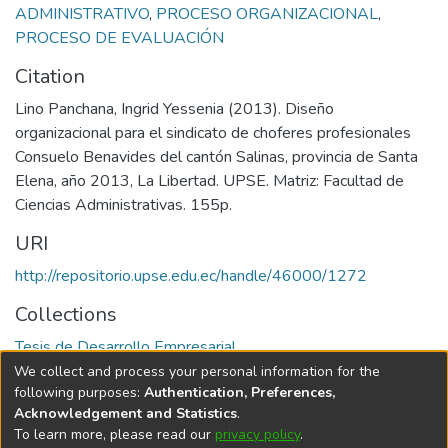
ADMINISTRATIVO
,
PROCESO ORGANIZACIONAL
,
PROCESO DE EVALUACIÓN
Citation
Lino Panchana, Ingrid Yessenia (2013). Diseño
organizacional para el sindicato de choferes profesionales
Consuelo Benavides del cantón Salinas, provincia de Santa
Elena, año 2013, La Libertad. UPSE. Matriz: Facultad de
Ciencias Administrativas. 155p.
URI
http://repositorio.upse.edu.ec/handle/46000/1272
Collections
Tesis de Desarrollo Empresarial
We collect and process your personal information for the
Full item page
following purposes:
Authentication, Preferences,
Acknowledgement and Statistics
.
To learn more, please read our
privacy policy
.
DSpace software
copyright © 2002-2026
LYRASIS