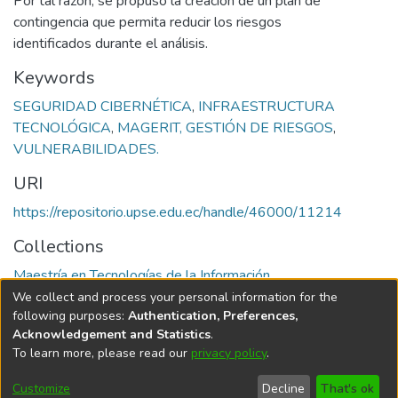
Por tal razón, se propuso la creación de un plan de
contingencia que permita reducir los riesgos
identificados durante el análisis.
Keywords
SEGURIDAD CIBERNÉTICA
,
INFRAESTRUCTURA
TECNOLÓGICA
,
MAGERIT, GESTIÓN DE RIESGOS
,
VULNERABILIDADES.
URI
https://repositorio.upse.edu.ec/handle/46000/11214
Collections
Maestría en Tecnologías de la Información
We collect and process your personal information for the
Full item page
following purposes:
Authentication, Preferences,
Acknowledgement and Statistics
.
To learn more, please read our
privacy policy
.
DSpace software
copyright © 2002-2026
LYRASIS
Cookie
Privacy
End User
Send
Customize
Decline
That's ok