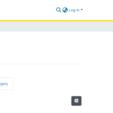
Log In
egory