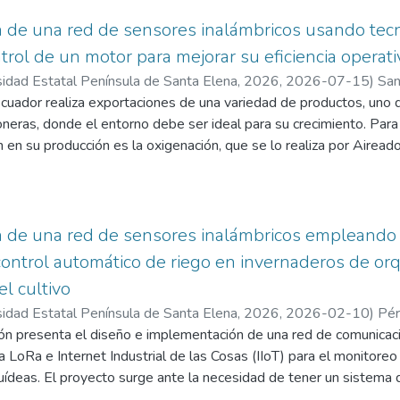
de una red de sensores inalámbricos usando tecno
trol de un motor para mejorar su eficiencia operati
sidad Estatal Península de Santa Elena, 2026
,
2026-07-15
)
San
arlos Alberto
 Ecuador realiza exportaciones de una variedad de productos, uno 
oneras, donde el entorno debe ser ideal para su crecimiento. Para 
n en su producción es la oxigenación, que se lo realiza por Airea
uentan con el personal o las tecnologías de bajo coste para aba
, debido a que algunas emplean solo la visualización de los equip
ral donde lleven un registro de los parámetros eléctricos.
 de una red de sensores inalámbricos empleando L
 un sistema de supervisión y monitorización de los parámetros el
control automático de riego en invernaderos de orq
ría tecnologías de bajo costo como es LoRa, complementado con u
l cultivo
onitorización por medio del HMI, además, se utilizaría una centr
sidad Estatal Península de Santa Elena, 2026
,
2026-02-10
)
Pér
pberry pi 4, el cual son ideales para este tipo de entorno debido
arlos Alberto
ción presenta el diseño e implementación de una red de comunica
o que utiliza tecnologías de largo alcance resulta ser favorable pa
 LoRa e Internet Industrial de las Cosas (IIoT) para el monitoreo
os de los Aireadores en un ambiente controlado del Universidad 
ídeas. El proyecto surge ante la necesidad de tener un sistema d
humedad del suelo en tiempo real de manera inalámbrica, dando 