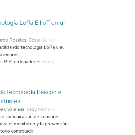
LoRa, los cuales transmiten
ados del procesamiento de datos y
ología LoRa E IIoT en un
e la visualización en tiempo real
ardo Rosales, César Gerónimo
;
 y aplicada, permitiendo validar
utilizando tecnología LoRa y el
logía LoRa ofrece un alcance
xteriores.
 tecnologías inalámbricas.
res PIR, ordenadores compactos
rogramación como NodeRED,
oca en asegurar una comunicación
e alertas que mejoren la reacción
través de soluciones tecnológicas.
do tecnología Beacon e
striales
es Valencia, Lady Michelle
;
d de comunicación de sensores
para el monitoreo y la prevención
torio controlado.