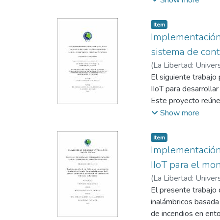
Show more
de la red de comunic
La propuesta integr
Item
información a una e
Implementación
la toma de decisione
sistema de cont
de las variables med
(
La Libertad: Univer
La metodología empl
Saldaña Enderica, C
El siguiente trabajo
el sistema en un ent
IIoT para desarrolla
adecuado, bajo cons
Este proyecto reúne
asequibles y una in
Show more
MariaDB, TIA Portal
y transmisión de dat
Item
frente a sucesos crí
Implementación
IIoT para el mo
(
La Libertad: Univer
Saldaña Enderica, C
El presente trabajo 
inalámbricos basada 
de incendios en ento