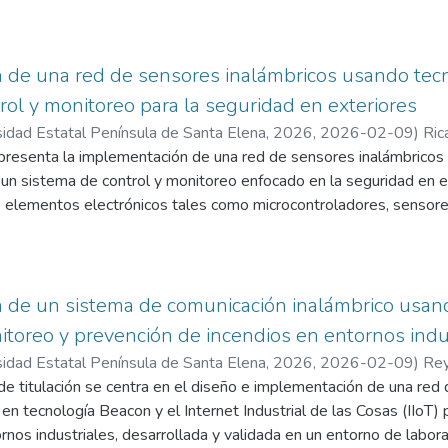
ación de sensores inalámbricos.
a sensores ambientales conectados a nodos ESP32 con módulos 
stación central compuesta por una Raspberry Pi y un PLC, encarg
 de una red de sensores inalámbricos usando tecn
s automáticas. Además, se desarrolla una interfaz HMI que permit
rol y monitoreo para la seguridad en exteriores
idas y el ajuste de parámetros de riego.
sidad Estatal Península de Santa Elena, 2026
,
2026-02-09
)
Ric
eada combina investigación documental, descriptiva, experimental
arlos Alberto
 presenta la implementación de una red de sensores inalámbricos 
orno de laboratorio. Finalmente, el estudio concluye que la tecno
r un sistema de control y monitoreo enfocado en la seguridad en e
umo energético y tiempos de respuesta aceptables frente a otras
 elementos electrónicos tales como microcontroladores, senso
terfaz HMI vinculada a un PLC, incorporando herramientas de p
, Arduino IDE y protocolos de comunicación. La propuesta se enf
os entre dispositivos, el monitoreo en tiempo real y la creación d
ticos, contribuyendo de esta manera a incrementar la seguridad a 
 de un sistema de comunicación inalámbrico usan
nitoreo y prevención de incendios en entornos indu
sidad Estatal Península de Santa Elena, 2026
,
2026-02-09
)
Rey
arlos Alberto
de titulación se centra en el diseño e implementación de una re
en tecnología Beacon y el Internet Industrial de las Cosas (IIoT) 
rnos industriales, desarrollada y validada en un entorno de labora