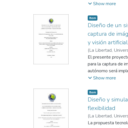
El sistema plantead
Show more
humedad, conectado
de forma inalámbrica
Item
ejecuta Home Assis
Diseño de un si
Posteriormente, los 
captura de imá
interfaz Hombre-Má
y visión artificial
El sistema se limita
(
La Libertad, Univer
control, intervenció
Vera González, Sen
El presente proyect
desarrollo del sist
para la captura de 
MariaDB, TIA Portal
autónomo será imple
tecnologías IIoT con
remotamente de modo
Show more
El proyecto tiene com
que ha sido instalad
supervisión en tiempo
el reconocimiento d
reacción rápida fren
Item
navegación autónoma
Diseño y simula
industrial mediante 
elementos: controla
flexibilidad
Ardusub de ArduPilo
(
La Libertad, Univer
BlueOS que permite 
Saldaña Enderica, C
La propuesta tecnoló
firmware Ardusub co