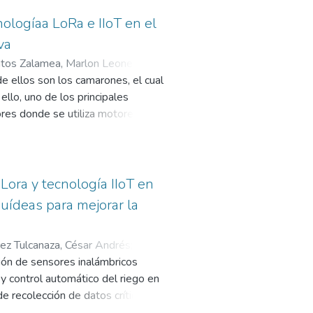
logíaa LoRa e IIoT en el
va
tos Zalamea, Marlon Leonel
;
de ellos son los camarones, el cual
ello, uno de los principales
dores donde se utiliza motores
rcar un sistema de monitorización
os por medio del personal o no
ora y tecnología IIoT en
éctricos de los motores, para
uídeas para mejorar la
na red de sensores
al donde se almacenera los datos
ez Tulcanaza, César Andrés
;
 a sus largas distancias.
ción de sensores inalámbricos
ra la supervisión de los
 y control automático del riego en
Península de Santa Elena.
e recolección de datos críticos
enfoque a evaluar la conectividad