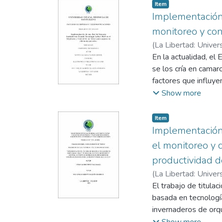
Item
Implementación 
monitoreo y con
(
La Libertad: Univer
Saldaña Enderica, C
En la actualidad, el
se los cría en camar
factores que influye
eléctricos.
Show more
Las camaroneras no c
de largas distancias
Item
implementan una cent
Implementación
Para ello se plantea
el monitoreo y 
ejecutar se utiliza
productividad de
inalámbricos y una m
(
La Libertad: Univer
por medio de una Ras
Saldaña Enderica, C
El trabajo de titula
El siguiente proyect
basada en tecnología
parámetros eléctric
invernaderos de orqu
como temperatura y 