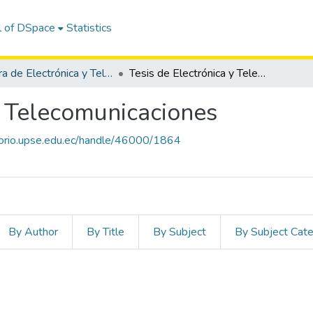
l of DSpace
Statistics
Carrera de Electrónica y Telecomunicaciones
Tesis de Electrónica y Telecomunicaciones
y Telecomunicaciones
itorio.upse.edu.ec/handle/46000/1864
By Author
By Title
By Subject
By Subject Cat