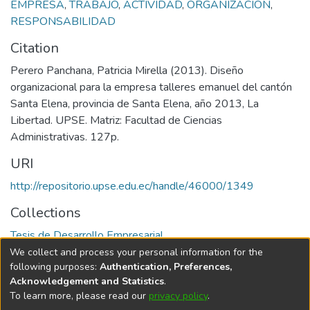
EMPRESA
,
TRABAJO
,
ACTIVIDAD
,
ORGANIZACIÓN
,
RESPONSABILIDAD
Citation
Perero Panchana, Patricia Mirella (2013). Diseño
organizacional para la empresa talleres emanuel del cantón
Santa Elena, provincia de Santa Elena, año 2013, La
Libertad. UPSE. Matriz: Facultad de Ciencias
Administrativas. 127p.
URI
http://repositorio.upse.edu.ec/handle/46000/1349
Collections
Tesis de Desarrollo Empresarial
We collect and process your personal information for the
Full item page
following purposes:
Authentication, Preferences,
Acknowledgement and Statistics
.
To learn more, please read our
privacy policy
.
DSpace software
copyright © 2002-2026
LYRASIS