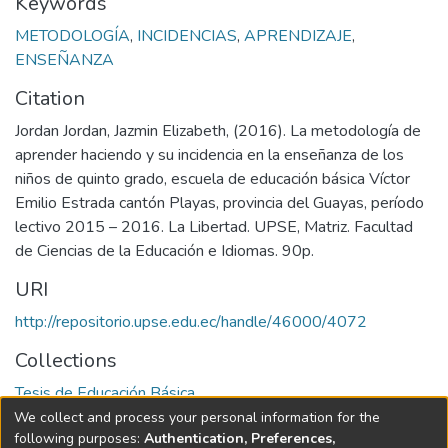
Keywords
METODOLOGÍA
,
INCIDENCIAS
,
APRENDIZAJE
,
ENSEÑANZA
Citation
Jordan Jordan, Jazmin Elizabeth, (2016). La metodología de
aprender haciendo y su incidencia en la enseñanza de los
niños de quinto grado, escuela de educación básica Víctor
Emilio Estrada cantón Playas, provincia del Guayas, período
lectivo 2015 – 2016. La Libertad. UPSE, Matriz. Facultad
de Ciencias de la Educación e Idiomas. 90p.
URI
http://repositorio.upse.edu.ec/handle/46000/4072
Collections
Tesis de Educación Básica
We collect and process your personal information for the
Full item page
following purposes:
Authentication, Preferences,