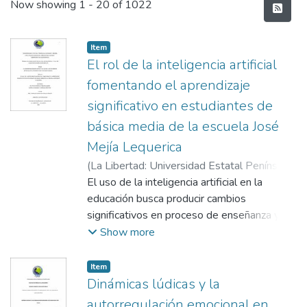
Recent Submissions
Now showing
1 - 20 of 1022
Item
El rol de la inteligencia artificial
fomentando el aprendizaje
significativo en estudiantes de
básica media de la escuela José
Mejía Lequerica
(
La Libertad: Universidad Estatal Península
de Santa Elena, 2026
El uso de la inteligencia artificial en la
,
2026-01-23
)
Del
Pezo Rodríguez, Milena Mabel
educación busca producir cambios
;
Suárez
Gonzabay, Jeanella Maritza
significativos en proceso de enseñanza y
;
Ávila Vinueza,
Oswaldo Sebastián
aprendizaje mediante el uso de
Show more
herramientas digitales y recursos
innovadores dentro del aula de clases. El
Item
objetivo de esta investigación es analizar
Dinámicas lúdicas y la
cómo la incorporación de la inteligencia
autorregulación emocional en