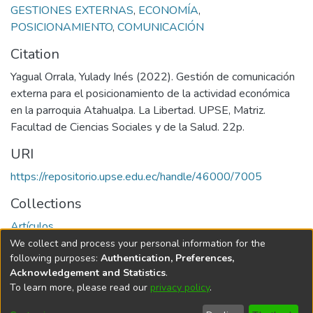
GESTIONES EXTERNAS
,
ECONOMÍA
,
POSICIONAMIENTO
,
COMUNICACIÓN
Citation
Yagual Orrala, Yulady Inés (2022). Gestión de comunicación
externa para el posicionamiento de la actividad económica
en la parroquia Atahualpa. La Libertad. UPSE, Matriz.
Facultad de Ciencias Sociales y de la Salud. 22p.
URI
https://repositorio.upse.edu.ec/handle/46000/7005
Collections
Artículos
We collect and process your personal information for the
Full item page
following purposes:
Authentication, Preferences,
Acknowledgement and Statistics
.
To learn more, please read our
privacy policy
.
DSpace software
copyright © 2002-2026
LYRASIS
Cookie
Privacy
End User
Send