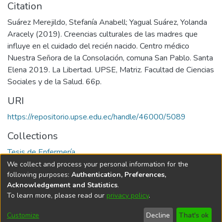
Citation
Suárez Merejildo, Stefanía Anabell; Yagual Suárez, Yolanda
Aracely (2019). Creencias culturales de las madres que
influye en el cuidado del recién nacido. Centro médico
Nuestra Señora de la Consolación, comuna San Pablo. Santa
Elena 2019. La Libertad. UPSE, Matriz. Facultad de Ciencias
Sociales y de la Salud. 66p.
URI
https://repositorio.upse.edu.ec/handle/46000/5089
Collections
Tesis de Enfermería
We collect and process your personal information for the
Full item page
following purposes:
Authentication, Preferences,
Acknowledgement and Statistics
.
To learn more, please read our
privacy policy
.
DSpace software
copyright © 2002-2026
LYRASIS
Cookie
Privacy
End User
Send
Customize
Decline
That's ok