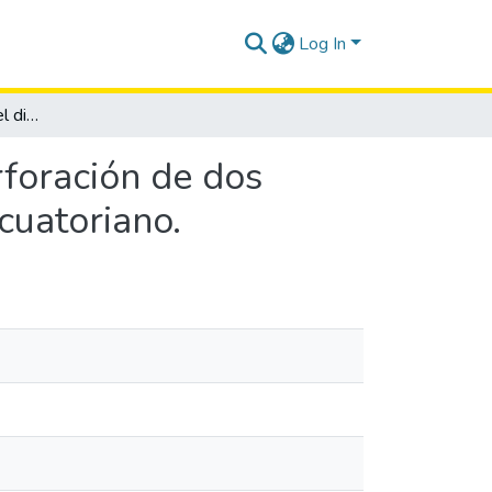
Log In
Análisis comparativo del diseño operacional de perforación de dos pozos direccionales del campo Sacha del Oriente ecuatoriano.
rforación de dos
cuatoriano.