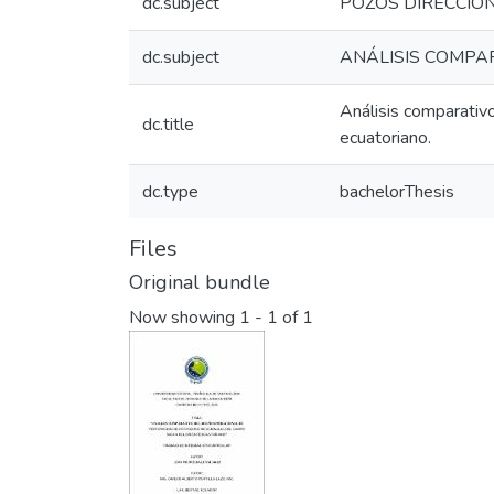
dc.subject
POZOS DIRECCIO
dc.subject
ANÁLISIS COMPA
Análisis comparativ
dc.title
ecuatoriano.
dc.type
bachelorThesis
Files
Original bundle
Now showing
1 - 1 of 1