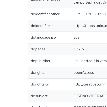
campo Sacha del Orie
dc.identifier.other
UPSE-TPE-2025-
dc.identifier.uri
https://repositori
dc.language.iso
spa
dc.pages
122 p.
dc.publisher
La Libertad: Univer
dc.rights
openAccess
dc.rights.uri
http://creativecomm
dc.subject
DISEÑO OPERACI