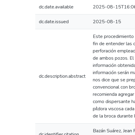
dc.date.available
2025-08-15T16:0
dc.date.issued
2025-08-15
Este procedimiento 
fin de entender las 
perforación emplead
de ambos pozos. El 
información obtenida
información serán ma
dc.description.abstract
nos dice que se pre
convencional con bro
recomienda agregar 
como dispersante ha
píldora viscosa cad
de la broca durante l
Bazán Suárez, Jean P
dc.identifier.citation