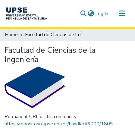
(current)
Log In
Communities & Collections
Home
Facultad de Ciencias de la Ingeniería
All of DSpace
Facultad de Ciencias de la
Statistics
Ingeniería
Permanent URI for this community
https://repositorio.upse.edu.ec/handle/46000/1809