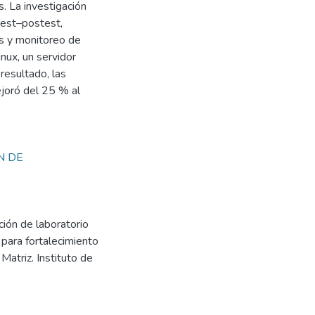
s. La investigación
test–postest,
os y monitoreo de
inux, un servidor
esultado, las
ejoró del 25 % al
N DE
ión de laboratorio
para fortalecimiento
Matriz. Instituto de