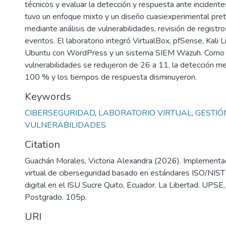
técnicos y evaluar la detección y respuesta ante incidente
tuvo un enfoque mixto y un diseño cuasiexperimental pre
mediante análisis de vulnerabilidades, revisión de registr
eventos. El laboratorio integró VirtualBox, pfSense, Kali L
Ubuntu con WordPress y un sistema SIEM Wazuh. Como r
vulnerabilidades se redujeron de 26 a 11, la detección m
100 % y los tiempos de respuesta disminuyeron.
Keywords
CIBERSEGURIDAD
,
LABORATORIO VIRTUAL
,
GESTIÓ
VULNERABILIDADES
Citation
Guachán Morales, Victoria Alexandra (2026). Implementac
virtual de ciberseguridad basado en estándares ISO/NIST 
digital en el ISU Sucre Quito, Ecuador. La Libertad. UPSE, 
Postgrado. 105p.
URI