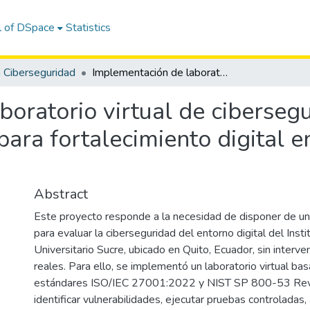
l of DSpace
Statistics
 Ciberseguridad
Implementación de laboratorio virtual de ciberseguridad basado en estándares ISO/NIST para fortalecimiento digital en el ISU Sucre Quito, Ecuador
boratorio virtual de ciberseg
ara fortalecimiento digital en
Abstract
Este proyecto responde a la necesidad de disponer de u
para evaluar la ciberseguridad del entorno digital del Insti
Universitario Sucre, ubicado en Quito, Ecuador, sin interve
reales. Para ello, se implementó un laboratorio virtual ba
estándares ISO/IEC 27001:2022 y NIST SP 800-53 Rev.
identificar vulnerabilidades, ejecutar pruebas controladas, 