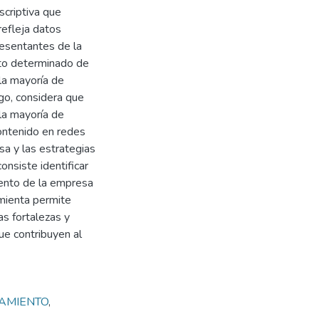
scriptiva que
refleja datos
presentantes de la
to determinado de
 la mayoría de
ogo, considera que
 la mayoría de
contenido en redes
sa y las estrategias
nsiste identificar
iento de la empresa
mienta permite
as fortalezas y
ue contribuyen al
AMIENTO
,