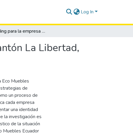
Log In
Branding para la empresa Eco muebles Ecuador, cantón La Libertad, año 2024
ntón La Libertad,
sa Eco Muebles
estrategias de
 como un proceso de
arca cada empresa
ntar una identidad
e la investigación es
tico de la situación
Eco Muebles Ecuador