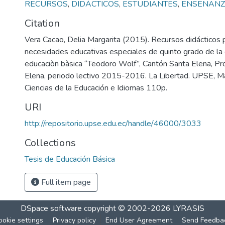
RECURSOS
,
DIDÁCTICOS
,
ESTUDIANTES
,
ENSEÑANZ
Citation
Vera Cacao, Delia Margarita (2015). Recursos didácticos 
necesidades educativas especiales de quinto grado de la
educaciòn bàsica “Teodoro Wolf”, Cantón Santa Elena, Pr
Elena, periodo lectivo 2015-2016. La Libertad. UPSE, Ma
Ciencias de la Educación e Idiomas 110p.
URI
http://repositorio.upse.edu.ec/handle/46000/3033
Collections
Tesis de Educación Básica
Full item page
DSpace software
copyright © 2002-2026
LYRASIS
ookie settings
Privacy policy
End User Agreement
Send Feedba