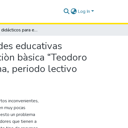
Log In
Recursos didácticos para estudiantes con necesidades educativas especiales de quinto grado de la escuela de educaciòn bàsica “Teodoro Wolf”, Cantón Santa Elena, Provincia de Santa Elena, periodo lectivo 2015-2016.
des educativas
ciòn bàsica “Teodoro
a, periodo lectivo
rtos inconvenientes,
 en muy pocas
o esto un problema
dores que tienen a