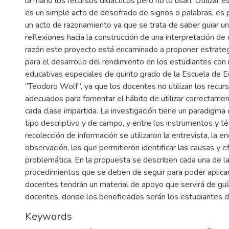
la mano los recursos didácticos pero no lo usan. Utilizar e
es un simple acto de descifrado de signos o palabras, es
un acto de razonamiento ya que se trata de saber guiar un
reflexiones hacia la construcción de una interpretación de c
razón este proyecto está encaminado a proponer estrate
para el desarrollo del rendimiento en los estudiantes co
educativas especiales de quinto grado de la Escuela de E
“Teodoro Wolf”, ya que los docentes no utilizan los recur
adecuados para fomentar el hábito de utilizar correctamen
cada clase impartida. La investigación tiene un paradigma c
tipo descriptivo y de campo, y entre los instrumentos y t
recolección de información se utilizaron la entrevista, la e
observación, los que permitieron identificar las causas y e
problemática. En la propuesta se describen cada una de la
procedimientos que se deben de seguir para poder aplica
docentes tendrán un material de apoyo que servirá de guí
docentes, donde los beneficiados serán los estudiantes d
Keywords