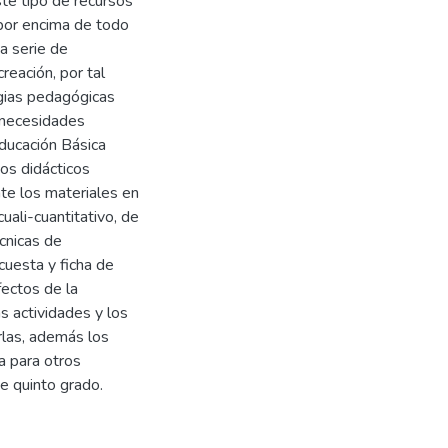
ste tipo de recursos
 por encima de todo
a serie de
reación, por tal
gias pedagógicas
n necesidades
ducación Básica
sos didácticos
te los materiales en
uali-cuantitativo, de
écnicas de
ncuesta y ficha de
fectos de la
s actividades y los
rlas, además los
a para otros
e quinto grado.