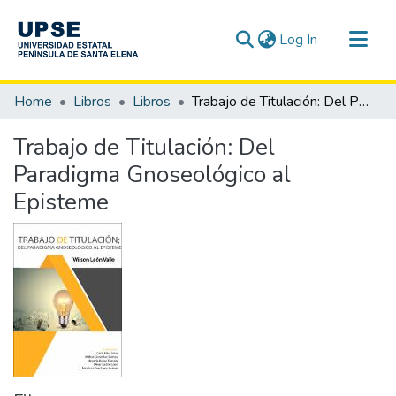
(current)
Log In
Communities & Collections
Home
Libros
Libros
Trabajo de Titulación: Del Paradigma Gnoseológico al Episteme
All of DSpace
Trabajo de Titulación: Del
Statistics
Paradigma Gnoseológico al
Episteme