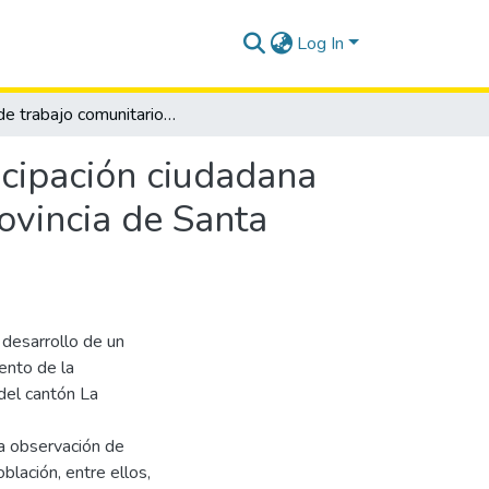
Log In
Plan de trabajo comunitario para fortalecer la participación ciudadana en el barrio 24 de Mayo del Cantón La Libertad, Provincia de Santa Elena, año 2015
icipación ciudadana
ovincia de Santa
 desarrollo de un
ento de la
 del cantón La
la observación de
blación, entre ellos,