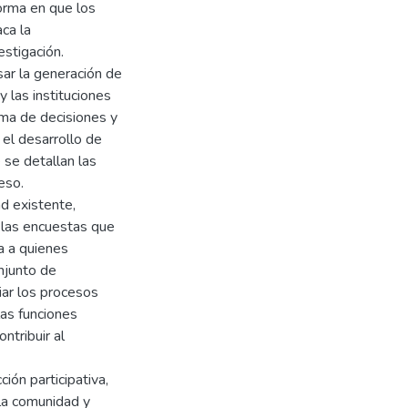
forma en que los
aca la
stigación.
ar la generación de
y las instituciones
oma de decisiones y
 el desarrollo de
 se detallan las
eso.
d existente,
 las encuestas que
a a quienes
onjunto de
iar los procesos
las funciones
ntribuir al
ión participativa,
 la comunidad y