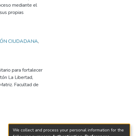
roceso mediante el
 sus propias
IÓN CIUDADANA
,
ario para fortalecer
tón La Libertad,
Matriz. Facultad de
We collect and process your personal information for the