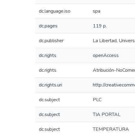
dc.language.iso
spa
dc.pages
119 p.
dc.publisher
La Libertad, Univer
dc.rights
openAccess
dc.rights
Atribución-NoComer
dc.rights.uri
http://creativecomm
dc.subject
PLC
dc.subject
TIA PORTAL
dc.subject
TEMPERATURA