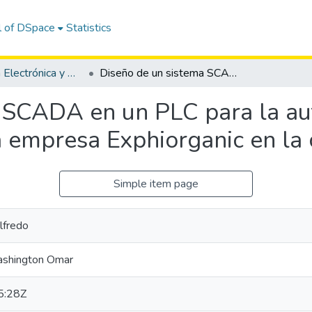
l of DSpace
Statistics
Maestría en Electrónica y Automatización
Diseño de un sistema SCADA en un PLC para la automatización del secado de cacao en la empresa Exphiorganic en la ciudad de Mocache
 SCADA en un PLC para la au
a empresa Exphiorganic en la
Simple item page
lfredo
Washington Omar
5:28Z