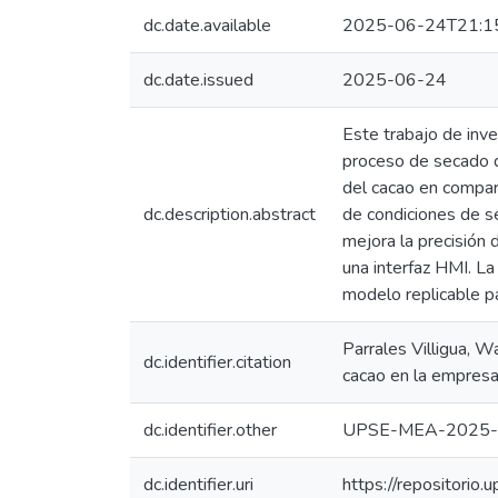
dc.date.available
2025-06-24T21:1
dc.date.issued
2025-06-24
Este trabajo de inv
proceso de secado de
del cacao en compar
dc.description.abstract
de condiciones de s
mejora la precisión
una interfaz HMI. L
modelo replicable pa
Parrales Villigua, 
dc.identifier.citation
cacao en la empresa
dc.identifier.other
UPSE-MEA-2025-
dc.identifier.uri
https://repositori