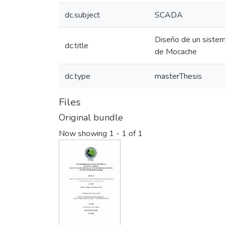
dc.subject
SCADA
Diseño de un sistem
dc.title
de Mocache
dc.type
masterThesis
Files
Original bundle
Now showing
1 - 1 of 1