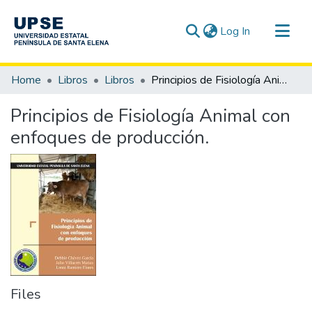
(current)
Log In
Communities & Collections
Home
Libros
Libros
Principios de Fisiología Animal con enfoques de producción.
All of DSpace
Principios de Fisiología Animal con
Statistics
enfoques de producción.
Files