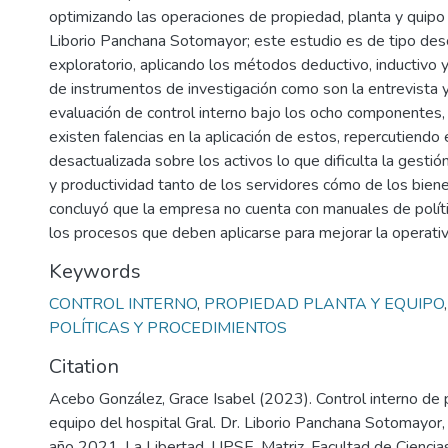
optimizando las operaciones de propiedad, planta y quipo d
Liborio Panchana Sotomayor; este estudio es de tipo desc
exploratorio, aplicando los métodos deductivo, inductivo y 
de instrumentos de investigación como son la entrevista y
evaluación de control interno bajo los ocho componentes, 
existen falencias en la aplicación de estos, repercutiendo
desactualizada sobre los activos lo que dificulta la gestión,
y productividad tanto de los servidores cómo de los bie
concluyó que la empresa no cuenta con manuales de polít
los procesos que deben aplicarse para mejorar la operativ
Keywords
CONTROL INTERNO
,
PROPIEDAD PLANTA Y EQUIPO
POLÍTICAS Y PROCEDIMIENTOS
Citation
Acebo González, Grace Isabel (2023). Control interno de 
equipo del hospital Gral. Dr. Liborio Panchana Sotomayor,
año 2021. La Libertad. UPSE, Matriz. Facultad de Ciencias