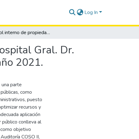
Log In
Control interno de propiedad planta y equipo del hospital Gral. Dr. Liborio Panchana Sotomayor, cantón Santa Elena, año 2021.
spital Gral. Dr.
año 2021.
e una parte
 públicas, como
inistrativos, puesto
ptimizar recursos y
nadecuada aplicación
 público conlleva al
e como objetivo
 Auditoría COSO II,