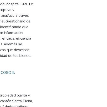
el hospital Gral. Dr.
riptivo y
analítico a través
 el cuestionario de
identificando que
 en información
 eficacia, eficiencia
nes, además se
icas que describan
idad de los bienes.
,
COSO II
,
propiedad planta y
 cantón Santa Elena,
 Administrativas.