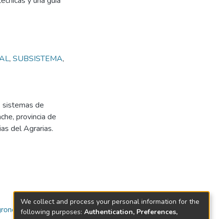
écnicas y una guía
AL
,
SUBSISTEMA
,
de sistemas de
che, provincia de
as del Agrarias.
We collect and process your personal information for the
gronegocios
following purposes:
Authentication, Preferences,