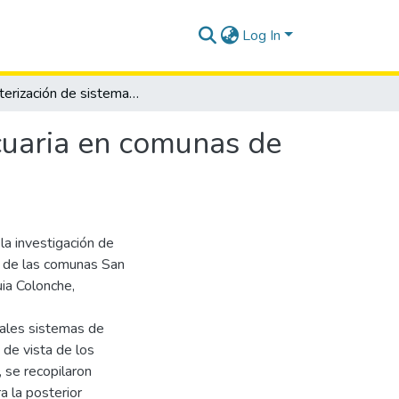
Log In
Caracterización de sistemas de producción agropecuaria en comunas de la parroquia Colonche, provincia de Santa Elena
cuaria en comunas de
la investigación de
s de las comunas San
ia Colonche,
ipales sistemas de
 de vista de los
 se recopilaron
a la posterior