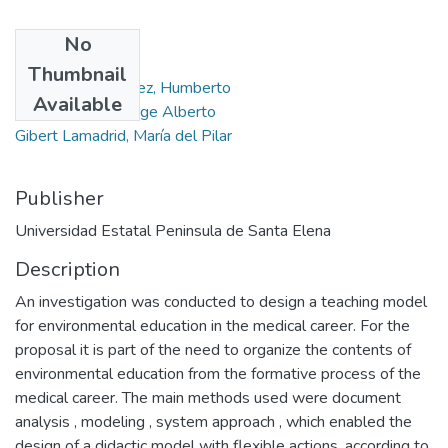
No
Authors
Thumbnail
Mendoza Rodríguez, Humberto
Available
Martínez Isaac, Jorge Alberto
Gibert Lamadrid, María del Pilar
Publisher
Universidad Estatal Peninsula de Santa Elena
Description
An investigation was conducted to design a teaching model
for environmental education in the medical career. For the
proposal it is part of the need to organize the contents of
environmental education from the formative process of the
medical career. The main methods used were document
analysis , modeling , system approach , which enabled the
design of a didactic model with flexible actions, according to