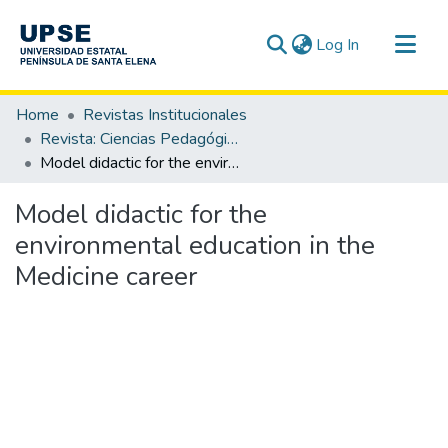
(current)
Log In
Communities & Collections
Home
Revistas Institucionales
All of DSpace
Revista: Ciencias Pedagógicas e Innovación - CPI / OAI-PMH
Model didactic for the environmental education in the Medicine career
Statistics
Model didactic for the
environmental education in the
Medicine career