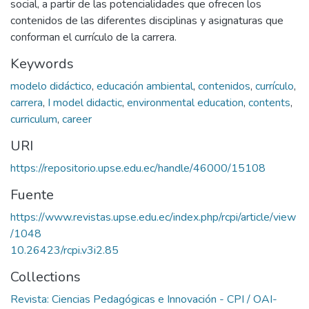
social, a partir de las potencialidades que ofrecen los
contenidos de las diferentes disciplinas y asignaturas que
conforman el currículo de la carrera.
Keywords
modelo didáctico
,
educación ambiental
,
contenidos
,
currículo
,
carrera
,
I model didactic
,
environmental education
,
contents
,
curriculum
,
career
URI
https://repositorio.upse.edu.ec/handle/46000/15108
Fuente
https://www.revistas.upse.edu.ec/index.php/rcpi/article/view
/1048
10.26423/rcpi.v3i2.85
Collections
Revista: Ciencias Pedagógicas e Innovación - CPI / OAI-