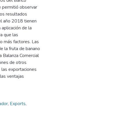
dos del Banco
e permitió observar
os resultados
l año 2018 tienen
aplicación de la
a que las
do más factores. Las
de la fruta de banano
la Balanza Comercial
iones de otros
, las exportaciones
las ventajas
ador
,
Exports,