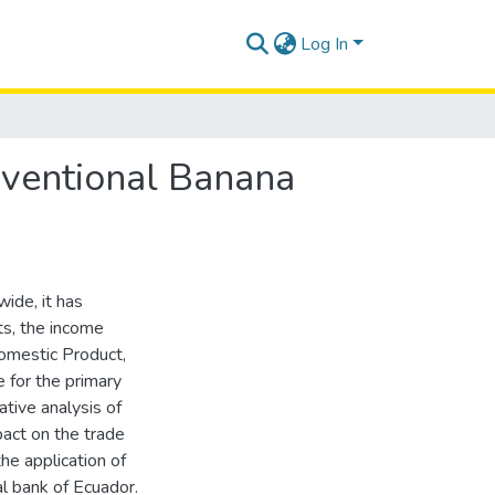
Log In
nventional Banana
ide, it has
ts, the income
omestic Product,
 for the primary
ative analysis of
pact on the trade
e application of
l bank of Ecuador.