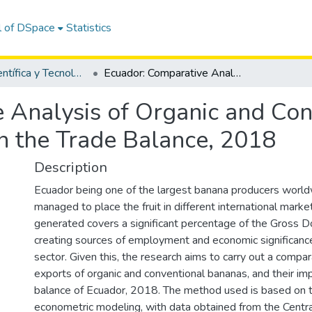
l of DSpace
Statistics
Revista Científica y Tecnológica UPSE - CTU / OAI-PMH
Ecuador: Comparative Analysis of Organic and Conventional Banana Exports and Impact on the Trade Balance, 2018
 Analysis of Organic and Co
n the Trade Balance, 2018
Description
Ecuador being one of the largest banana producers worldw
managed to place the fruit in different international marke
generated covers a significant percentage of the Gross D
creating sources of employment and economic significance
sector. Given this, the research aims to carry out a compar
exports of organic and conventional bananas, and their im
balance of Ecuador, 2018. The method used is based on th
econometric modeling, with data obtained from the Centra