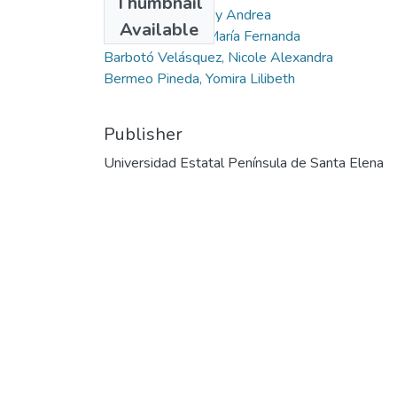
Thumbnail
León Serrano, Lady Andrea
Available
Arcaya Sisalima, María Fernanda
Barbotó Velásquez, Nicole Alexandra
Bermeo Pineda, Yomira Lilibeth
Publisher
Universidad Estatal Península de Santa Elena