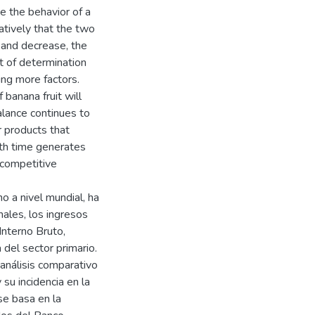
e the behavior of a
tively that the two
and decrease, the
t of determination
ing more factors.
banana fruit will
alance continues to
r products that
ith time generates
 competitive
 a nivel mundial, ha
nales, los ingresos
nterno Bruto,
del sector primario.
 análisis comparativo
su incidencia en la
se basa en la