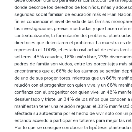
debe conocer citando para ello la Constitución de la Repúb
donde describe los derechos de los niños, niñas y adoles
seguridad social familiar, de educación más el Plan Naciona
fin es concienciar el nivel de vida de las familias monopar
las investigaciones previas mostradas y que hacen referen
contextualización, la formulación del problema planteadas
directrices que delimitaron el problema. La muestra es 
representa el 100%, el estado civil actual de estas fami
solteros, 45% casados, 16% unión libre, 23% divorciados
padres de familia son viudos, entre los porcentajes más si
encontramos que el 66% de los alumnos se sentían deprim
de uno de sus progenitores, mientras que un 86% manifi
relación con el progenitor con quien vive, y un 68% manifi
confianza con el progenitor con quien vive, un 48% manife
desalentado y triste, un 34% de los niños que conocen a 
manifiestan tener una relación regular, el 39% manifestó 
afectada su autoestima por el hecho de vivir solo con un
estando acuerdo a participar en talleres para mejor las rel
Por lo que se consigue corroborar la hipótesis planteada d