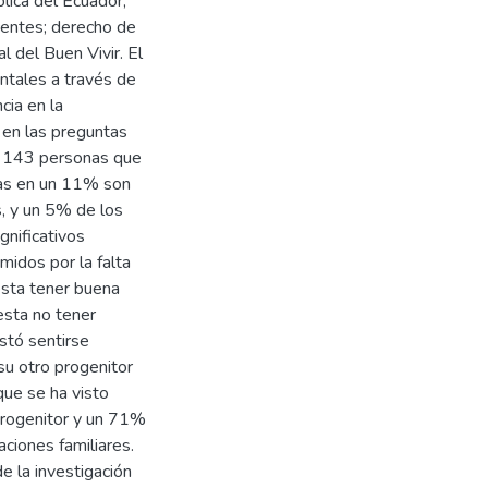
lica del Ecuador,
centes; derecho de
l del Buen Vivir. El
entales a través de
cia en la
 en las preguntas
de 143 personas que
lias en un 11% son
, y un 5% de los
gnificativos
idos por la falta
esta tener buena
esta no tener
stó sentirse
su otro progenitor
que se ha visto
 progenitor y un 71%
aciones familiares.
e la investigación