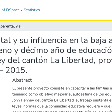
l of DSpace
Statistics
La familia monoparental y su influencia en la baja autoestima de los niños del octavo, noveno y décimo año de educación general básica de la escuela John Penney del cantón La Libertad, provincia de Santa Elena, período lectivo 2014 – 2015.
al y su influencia en la baja 
veno y décimo año de educació
y del cantón La Libertad, pro
– 2015.
Abstract
El presente proyecto consiste en capacitar a las familias
teniendo como objetivo mejorar el autoestima de los edu
John Penney del cantón La Libertad, el trabajo sustenta e
leyes, normas que la comunidad educativa requiere y que e