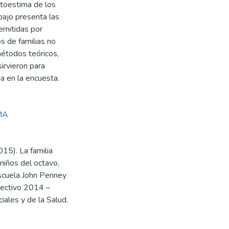
utoestima de los
bajo presenta las
 emitidas por
os de familias no
métodos teóricos,
irvieron para
da en la encuesta.
MA
15). La familia
niños del octavo,
scuela John Penney
 lectivo 2014 –
iales y de la Salud.