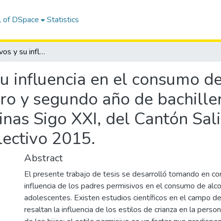
l of DSpace
Statistics
Padres permisivos y su influencia en el consumo de alcohol en los estudiantes del primero y segundo año de bachillerato del Colegio Municipal Técnico Salinas Sigo XXI, del Cantón Salinas, Provincia de Santa Elena, período lectivo 2015.
u influencia en el consumo de
ro y segundo año de bachille
inas Sigo XXI, del Cantón Sali
lectivo 2015.
Abstract
El presente trabajo de tesis se desarrolló tomando en con
influencia de los padres permisivos en el consumo de alco
adolescentes. Existen estudios científicos en el campo de
resaltan la influencia de los estilos de crianza en la pers