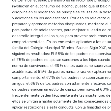
de los hijos; el estilo permisivo es un factor que predispo
involucren en el consumo de alcohol; puesto que el bajo ni
disciplina en el hogar son las principales causas de la deso
y adicciones en los adolescentes. Por eso es relevante q
preparen y aprendan métodos disciplinarios, mediante el
para padres de adolescentes, para mejorar su estilo de cri
desarrollo integral en los hijos, para prevenir problemas 
comportamentales. En las encuestas aplicadas a los estu
familia del Colegio Municipal Técnico “Salinas Siglo XXI”, 
siguientes resultados: El 98% de los padres no supervisan
el 75% de padres no aplican sanciones a los hijos cuando
norma de convivencia, el 69% de los padres no supervisan
académicas, el 68% de padres nunca o rara vez aplican n
comportamiento, el 67% de los padres no supervisan reun
amigos, el 66% de los padres son altamente afectivos co
de padres ejercen un estilo de crianza permisivo, el 63% 
frecuentemente ceden fácilmente ante las insistencias de 
ellos se limitan a hablar solamente de las consecuencias 
aplicar restricciones a esta conducta. Con la finalidad de 