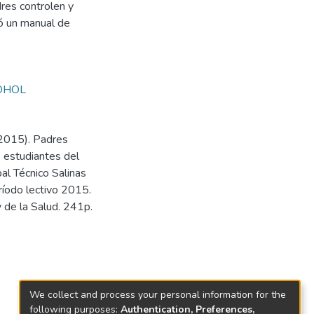
dres controlen y
ró un manual de
OHOL
(2015). Padres
s estudiantes del
al Técnico Salinas
ríodo lectivo 2015.
y de la Salud. 241p.
We collect and process your personal information for the
following purposes:
Authentication, Preferences,