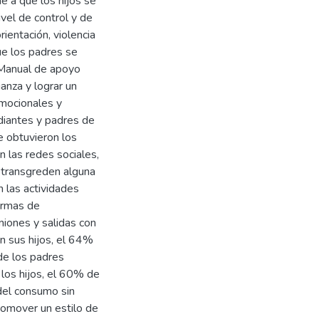
ne a que los hijos se
vel de control y de
rientación, violencia
ue los padres se
 Manual de apoyo
anza y lograr un
emocionales y
diantes y padres de
se obtuvieron los
 las redes sociales,
 transgreden alguna
 las actividades
ormas de
iones y salidas con
n sus hijos, el 64%
de los padres
los hijos, el 60% de
del consumo sin
promover un estilo de