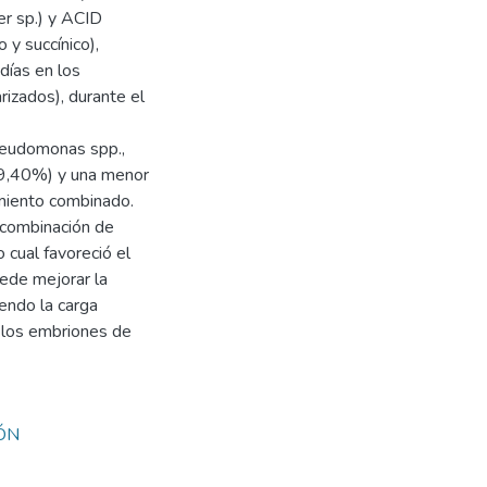
ter sp.) y ACID
o y succínico),
días en los
izados), durante el
seudomonas spp.,
(89,40%) y una menor
miento combinado.
 combinación de
 cual favoreció el
uede mejorar la
iendo la carga
e los embriones de
ÓN