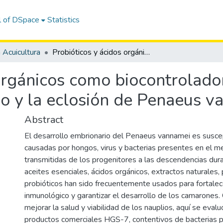
l of DSpace
Statistics
 Acuicultura
Probióticos y ácidos orgánicos como biocontroladores para optimizar el desarrollo embrionario y la eclosión de Penaeus vannamei.
orgánicos como biocontrolador
io y la eclosión de Penaeus v
Abstract
El desarrollo embrionario del Penaeus vannamei es suscep
causadas por hongos, virus y bacterias presentes en el me
transmitidas de los progenitores a las descendencias dur
aceites esenciales, ácidos orgánicos, extractos naturales, 
probióticos han sido frecuentemente usados para fortalec
inmunológico y garantizar el desarrollo de los camarones. 
mejorar la salud y viabilidad de los nauplios, aquí se evaluó
productos comerciales HGS-7, contentivos de bacterias pr