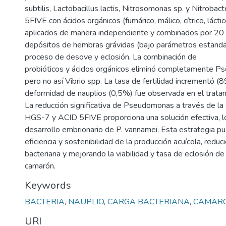
subtilis, Lactobacillus lactis, Nitrosomonas sp. y Nitrobac
5FIVE con ácidos orgánicos (fumárico, málico, cítrico, láctic
aplicados de manera independiente y combinados por 20 
depósitos de hembras grávidas (bajo parámetros estandar
proceso de desove y eclosión. La combinación de
probióticos y ácidos orgánicos eliminó completamente P
pero no así Vibrio spp. La tasa de fertilidad incrementó 
deformidad de nauplios (0,5%) fue observada en el trata
La reducción significativa de Pseudomonas a través de la
HGS-7 y ACID 5FIVE proporciona una solución efectiva, lo
desarrollo embrionario de P. vannamei. Esta estrategia p
eficiencia y sostenibilidad de la producción acuícola, reduc
bacteriana y mejorando la viabilidad y tasa de eclosión d
camarón.
Keywords
BACTERIA
,
NAUPLIO
,
CARGA BACTERIANA
,
CAMAR
URI