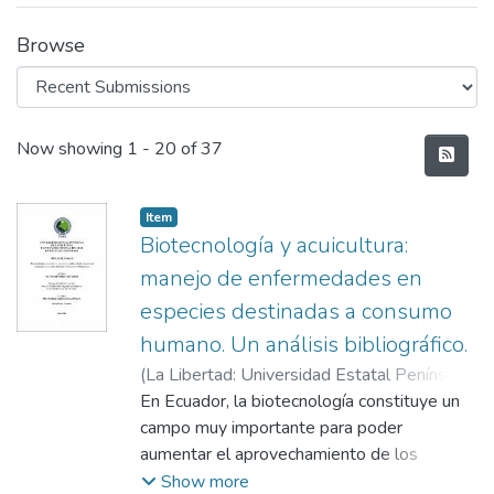
Browse
Recent Submissions
Now showing
1 - 20 of 37
Item
Biotecnología y acuicultura:
manejo de enfermedades en
especies destinadas a consumo
humano. Un análisis bibliográfico.
(
La Libertad: Universidad Estatal Península
de Santa Elena, 2026
En Ecuador, la biotecnología constituye un
,
2026-05-12
)
Valverde Asanza, Angie Zamira
campo muy importante para poder
;
Mendoza
Lombana, Sonnya Patricia
aumentar el aprovechamiento de los
recursos marinos, ofreciendo alternativas
Show more