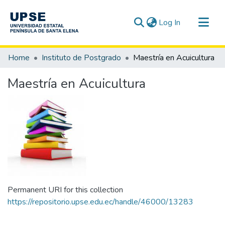
(current)
Log In
Communities & Collections
Home
Instituto de Postgrado
Maestría en Acuicultura
All of DSpace
Maestría en Acuicultura
Statistics
Permanent URI for this collection
https://repositorio.upse.edu.ec/handle/46000/13283