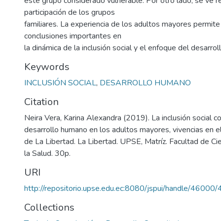
este grupo considerado vulnerable. Por otro lado, se ve re
participación de los grupos
familiares. La experiencia de los adultos mayores permite
conclusiones importantes en
la dinámica de la inclusión social y el enfoque del desarro
Keywords
INCLUSIÓN SOCIAL
,
DESARROLLO HUMANO
Citation
Neira Vera, Karina Alexandra (2019). La inclusión social 
desarrollo humano en los adultos mayores, vivencias en e
de La Libertad. La Libertad. UPSE, Matríz. Facultad de Ci
la Salud. 30p.
URI
http://repositorio.upse.edu.ec:8080/jspui/handle/46000
Collections