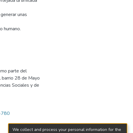
flejada la limitada
 generar unas
llo humano.
como parte del
l barrio 28 de Mayo
encias Sociales y de
/4780
We collect and process your personal information for the