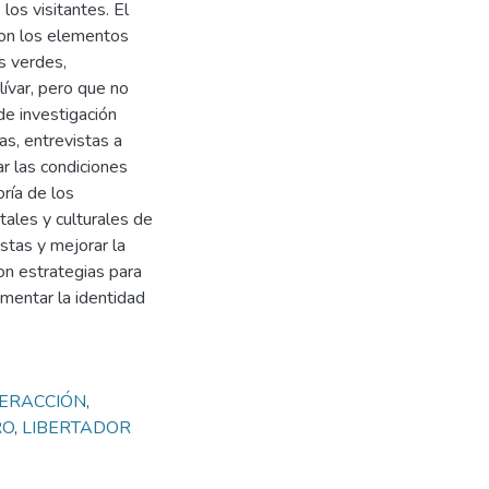
 los visitantes. El
con los elementos
s verdes,
ívar, pero que no
e investigación
s, entrevistas a
ar las condiciones
ría de los
ales y culturales de
istas y mejorar la
on estrategias para
fomentar la identidad
TERACCIÓN
,
RO
,
LIBERTADOR