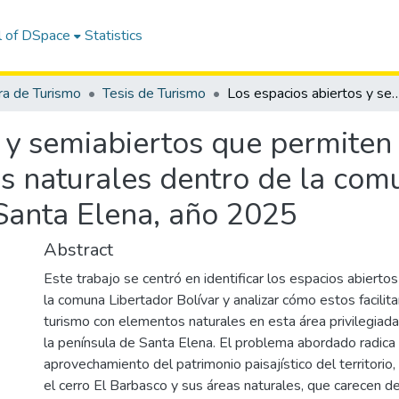
l of DSpace
Statistics
ra de Turismo
Tesis de Turismo
Los espacios abiertos y semiabiertos que permiten la interacción del turismo con elementos naturales dentro de la comuna Libert
 y semiabiertos que permiten 
s naturales dentro de la com
 Santa Elena, año 2025
Abstract
Este trabajo se centró en identificar los espacios abierto
la comuna Libertador Bolívar y analizar cómo estos facilitan
turismo con elementos naturales en esta área privilegiada
la península de Santa Elena. El problema abordado radica 
aprovechamiento del patrimonio paisajístico del territorio
el cerro El Barbasco y sus áreas naturales, que carecen de