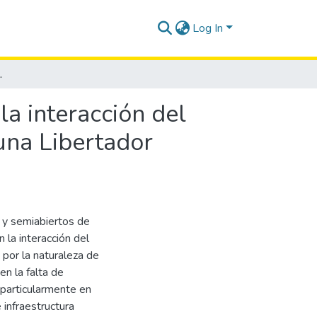
Log In
ador Bolívar, provincia de Santa Elena, año 2025
la interacción del
una Libertador
s y semiabiertos de
 la interacción del
 por la naturaleza de
en la falta de
, particularmente en
 infraestructura