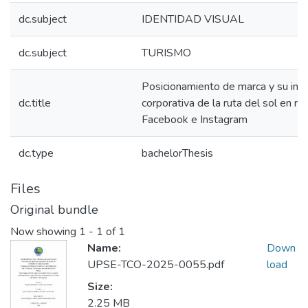
dc.subject
IDENTIDAD VISUAL
dc.subject
TURISMO
Posicionamiento de marca y su imp
dc.title
corporativa de la ruta del sol en r
Facebook e Instagram
dc.type
bachelorThesis
Files
Original bundle
Now showing
1 - 1 of 1
Name:
Down
UPSE-TCO-2025-0055.pdf
load
Size:
2.25 MB