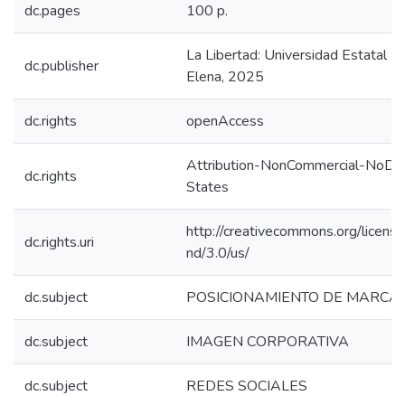
dc.pages
100 p.
La Libertad: Universidad Estatal P
dc.publisher
Elena, 2025
dc.rights
openAccess
Attribution-NonCommercial-NoDer
dc.rights
States
http://creativecommons.org/licens
dc.rights.uri
nd/3.0/us/
dc.subject
POSICIONAMIENTO DE MARCA
dc.subject
IMAGEN CORPORATIVA
dc.subject
REDES SOCIALES