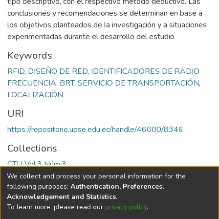
tipo descriptivo, con el respectivo método deductivo. Las
conclusiones y recomendaciones se determinan en base a
los objetivos planteados de la investigación y a situaciones
experimentadas durante el desarrollo del estudio
Keywords
RFID
,
DISEÑO DE RED
,
IDENTIFICADORES DE RADIO
FRECUENCIA
,
BRT
,
SERVICIO DE TRANSPORTACIÓN
,
LOCALIZACIÓN
URI
https://repositorio.upse.edu.ec/handle/46000/8346
Collections
CTU Vol.3 Núm.3
We collect and process your personal information for the
Full item page
following purposes:
Authentication, Preferences,
Acknowledgement and Statistics
.
To learn more, please read our
privacy policy
.
DSpace software
copyright © 2002-2026
LYRASIS