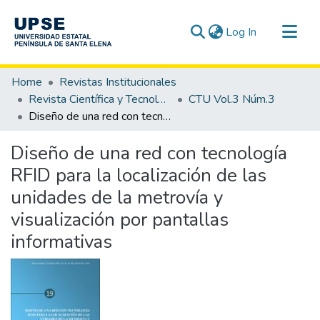
(current)
Log In
Communities & Collections
Home
Revistas Institucionales
All of DSpace
Revista Científica y Tecnológica UPSE - CTU
CTU Vol.3 Núm.3
Diseño de una red con tecnología RFID para la localización de las unidades de la metrovía y visualización por pantallas informativas
Statistics
Diseño de una red con tecnología
RFID para la localización de las
unidades de la metrovía y
visualización por pantallas
informativas