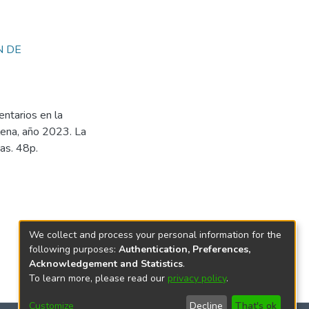
N DE
entarios en la
ena, año 2023. La
as. 48p.
We collect and process your personal information for the
following purposes:
Authentication, Preferences,
Acknowledgement and Statistics
.
To learn more, please read our
privacy policy
.
Customize
Decline
That's ok