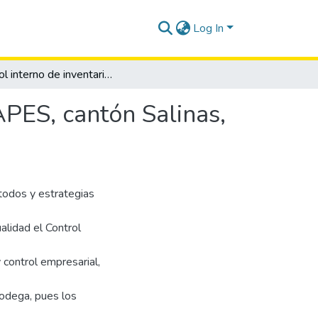
Log In
Control interno de inventarios en la empresa DOCAPES, cantón Salinas, provincia de Santa Elena, año 2023.
APES, cantón Salinas,
todos y estrategias
ualidad el Control
 control empresarial,
bodega, pues los