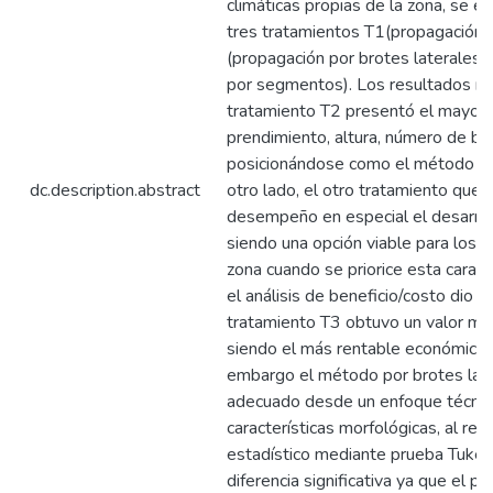
climáticas propias de la zona, se e
tres tratamientos T1(propagación 
(propagación por brotes laterales)
por segmentos). Los resultados mo
tratamiento T2 presentó el mayor 
prendimiento, altura, número de br
posicionándose como el método má
dc.description.abstract
otro lado, el otro tratamiento que
desempeño en especial el desarrollo
siendo una opción viable para los a
zona cuando se priorice esta caract
el análisis de beneficio/costo dio a
tratamiento T3 obtuvo un valor má
siendo el más rentable económicam
embargo el método por brotes lat
adecuado desde un enfoque técnic
características morfológicas, al reali
estadístico mediante prueba Tuke
diferencia significativa ya que el p.