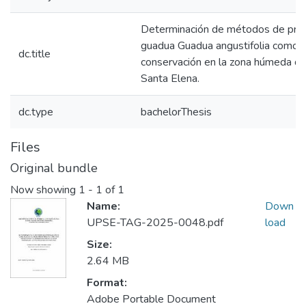
Determinación de métodos de pro
guadua Guadua angustifolia como u
dc.title
conservación en la zona húmeda de 
Santa Elena.
dc.type
bachelorThesis
Files
Original bundle
Now showing
1 - 1 of 1
Name:
Down
UPSE-TAG-2025-0048.pdf
load
Size:
2.64 MB
Format:
Adobe Portable Document