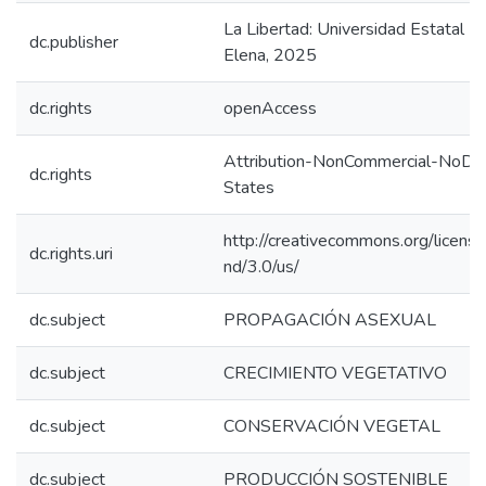
La Libertad: Universidad Estatal P
dc.publisher
Elena, 2025
dc.rights
openAccess
Attribution-NonCommercial-NoDer
dc.rights
States
http://creativecommons.org/licens
dc.rights.uri
nd/3.0/us/
dc.subject
PROPAGACIÓN ASEXUAL
dc.subject
CRECIMIENTO VEGETATIVO
dc.subject
CONSERVACIÓN VEGETAL
dc.subject
PRODUCCIÓN SOSTENIBLE