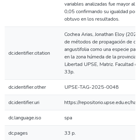
variables analizadas fue mayor al ni
0,05 confirmando su igualdad por la
obtuvo en los resultados.
Cochea Arias, Jonathan Eloy (2025
de métodos de propagación de ca
angustifolia como una especie para
dc.identifier.citation
en la zona húmeda de la provincia 
Libertad UPSE, Matriz. Facultad de
33p.
dc.identifier.other
UPSE-TAG-2025-0048
dc.identifier.uri
https://repositorio.upse.edu.ec/
dc.language.iso
spa
dc.pages
33 p.