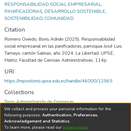
RESPONSABILIDAD SOCIAL EMPRESARIAL
,
PANIFICADORAS
,
DESARROLLO SOSTENIBLE
,
SOSTENIBILIDAD
,
COMUNIDAD
Citation
Romero Oviedo, Boris Adrián (2025). Responsabilidad
social empresarial en las panificadoras, parroquia José Luis
Tamayo, cantón Salinas, año 2024. La Libertad. UPSE,
Matriz. Facultad de Ciencias Administrativas. 114p.
URI
https://repositorio.upse.edu.ec/handle/46000/12565
Collections
Tesis Administración de Empresas
We collect and process your personal information for the
Full item page
following purposes:
Authentication, Preferences,
Acknowledgement and Statistics
.
To learn more, please read our
privacy policy
.
DSpace software
copyright © 2002-2026
LYRASIS