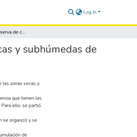
Log In
Variación de la reserva de carbono en las zonas secas y subhúmedas de la península de Santa Elena
ecas y subhúmedas de
e las zonas secas y
encia que tienen las
Para ello, se partió
n se organizó y se
acumulación de