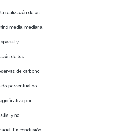
a realización de un
rminó media, mediana,
espacial y
zación de los
reservas de carbono
ido porcentual no
gnificativa por
llis, y no
pacial. En conclusión,