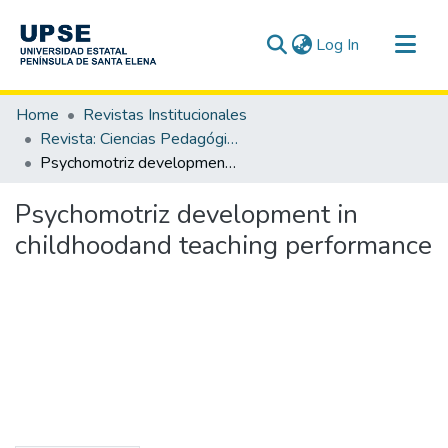
(current)
Log In
Communities & Collections
Home
Revistas Institucionales
All of DSpace
Revista: Ciencias Pedagógicas e Innovación - CPI / OAI-PMH
Psychomotriz development in childhoodand teaching performance
Statistics
Psychomotriz development in
childhoodand teaching performance