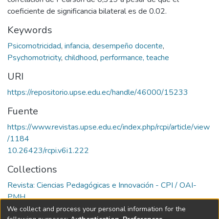
coeficiente de significancia bilateral es de 0.02.
Keywords
Psicomotricidad
,
infancia
,
desempeño docente
,
Psychomotricity
,
childhood
,
performance, teache
URI
https://repositorio.upse.edu.ec/handle/46000/15233
Fuente
https://www.revistas.upse.edu.ec/index.php/rcpi/article/view
/1184
10.26423/rcpi.v6i1.222
Collections
Revista: Ciencias Pedagógicas e Innovación - CPI / OAI-
PMH
We collect and process your personal information for the