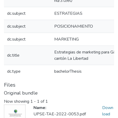
nd/3.0/ec/
dc.subject
ESTRATEGIAS
dc.subject
POSICIONAMIENTO
dc.subject
MARKETING
Estrategias de marketing para G&M
dc.title
cantón La Libertad
dc.type
bachelorThesis
Files
Original bundle
Now showing
1 - 1 of 1
Name:
Down
UPSE-TAE-2022-0053.pdf
load