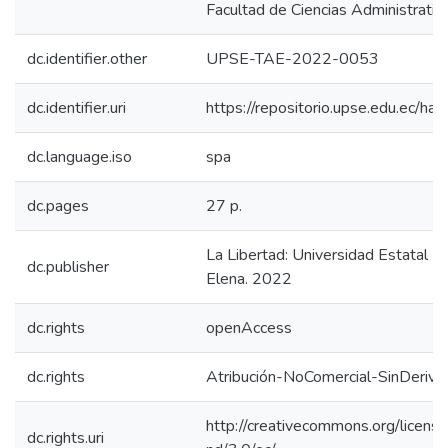
Facultad de Ciencias Administrativ
dc.identifier.other
UPSE-TAE-2022-0053
dc.identifier.uri
https://repositorio.upse.edu.ec/
dc.language.iso
spa
dc.pages
27 p.
La Libertad: Universidad Estatal P
dc.publisher
Elena. 2022
dc.rights
openAccess
dc.rights
Atribución-NoComercial-SinDeriva
http://creativecommons.org/licens
dc.rights.uri