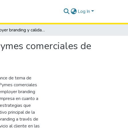
Log In
Employer branding y calidad de servicio en las MiPymes comerciales de la parroquia Santa Rosa, cantón Salinas, año 2023.
iPymes comerciales de
cance de tema de
MiPymes comerciales
 employer branding
empresa en cuanto a
 estrategias que
ivo principal de la
branding a través de
icio al cliente en las