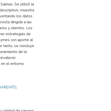
linas. Se utilizó la
descriptivo, muestra
esentando los datos
vista dirigida a las
rios y clientes. Los
ner estrategias de
Pymes con aporte al
or tanto, se concluye
joramiento de la
prevalecer
 en el entorno
AMIENTO
,
 calidad de servicio