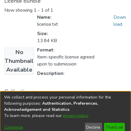
License bundle
Now showing
1 - 1 of 1
Name:
Down
license.txt
load
Size:
13.84 KB
Format:
No
Item-specific license agreed
Thumbnail
upon to submission
Available
Description:
Collections
We collect and process your personal information for the
Tesis de Enfermería
following purposes:
Authentication, Preferences,
Acknowledgement and Statistics
.
To learn more, please read our
privacy policy
.
DSpace software
copyright © 2002-2026
LYRASIS
Cookie
Privacy
End User
Send
Customize
Decline
That's ok