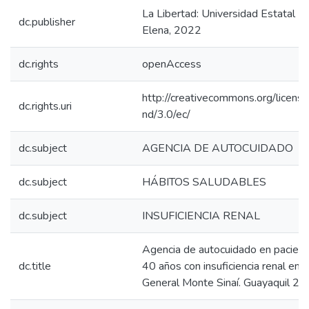
La Libertad: Universidad Estatal P
dc.publisher
Elena, 2022
dc.rights
openAccess
http://creativecommons.org/licens
dc.rights.uri
nd/3.0/ec/
dc.subject
AGENCIA DE AUTOCUIDADO
dc.subject
HÁBITOS SALUDABLES
dc.subject
INSUFICIENCIA RENAL
Agencia de autocuidado en pacien
dc.title
40 años con insuficiencia renal en e
General Monte Sinaí. Guayaquil 20