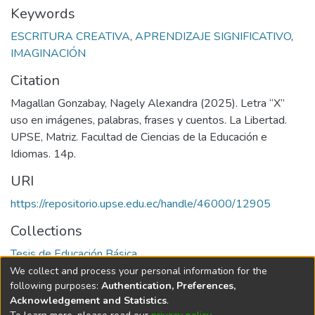
Keywords
ESCRITURA CREATIVA
,
APRENDIZAJE SIGNIFICATIVO
,
IMAGINACIÓN
Citation
Magallan Gonzabay, Nagely Alexandra (2025). Letra “X”
uso en imágenes, palabras, frases y cuentos. La Libertad.
UPSE, Matriz. Facultad de Ciencias de la Educación e
Idiomas. 14p.
URI
https://repositorio.upse.edu.ec/handle/46000/12905
Collections
Tesis de Educación Básica
We collect and process your personal information for the
Full item page
following purposes:
Authentication, Preferences,
Acknowledgement and Statistics
.