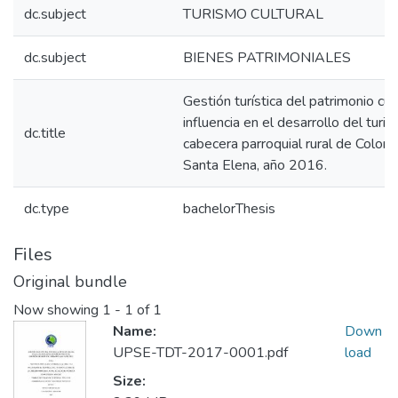
dc.subject
TURISMO CULTURAL
dc.subject
BIENES PATRIMONIALES
Gestión turística del patrimonio cul
influencia en el desarrollo del turis
dc.title
cabecera parroquial rural de Colonc
Santa Elena, año 2016.
dc.type
bachelorThesis
Files
Original bundle
Now showing
1 - 1 of 1
Name:
Down
UPSE-TDT-2017-0001.pdf
load
Size: