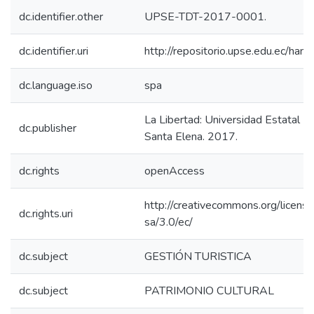
dc.identifier.other
UPSE-TDT-2017-0001.
dc.identifier.uri
http://repositorio.upse.edu.ec/ha
dc.language.iso
spa
La Libertad: Universidad Estatal P
dc.publisher
Santa Elena. 2017.
dc.rights
openAccess
http://creativecommons.org/licens
dc.rights.uri
sa/3.0/ec/
dc.subject
GESTIÓN TURISTICA
dc.subject
PATRIMONIO CULTURAL