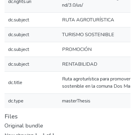
dc.rights.uri
nd/3.0/us/
dc.subject
RUTA AGROTURÍSTICA
dc.subject
TURISMO SOSTENIBLE
dc.subject
PROMOCIÓN
dc.subject
RENTABILIDAD
Ruta agroturística para promover e
dc.title
sostenible en la comuna Dos Man
dc.type
masterThesis
Files
Original bundle