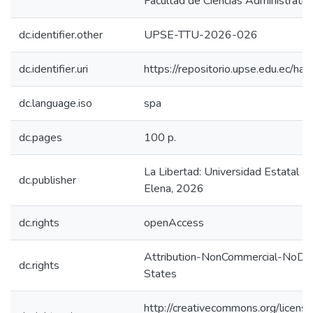
Facultad de Ciencias Administrativ
dc.identifier.other
UPSE-TTU-2026-026
dc.identifier.uri
https://repositorio.upse.edu.ec/
dc.language.iso
spa
dc.pages
100 p.
La Libertad: Universidad Estatal P
dc.publisher
Elena, 2026
dc.rights
openAccess
Attribution-NonCommercial-NoDer
dc.rights
States
http://creativecommons.org/licens