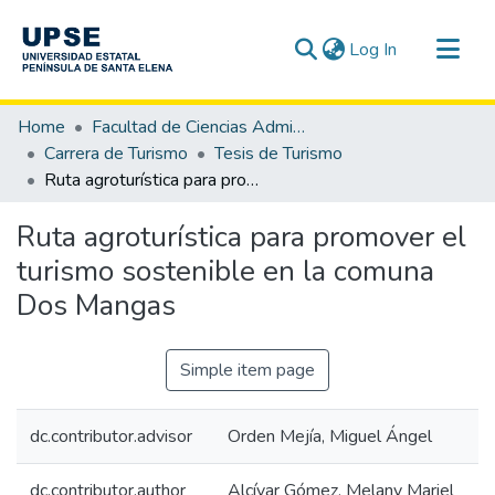
(current)
Log In
Communities & Collections
Home
Facultad de Ciencias Administrativas
All of DSpace
Carrera de Turismo
Tesis de Turismo
Ruta agroturística para promover el turismo sostenible en la comuna Dos Mangas
Statistics
Ruta agroturística para promover el
turismo sostenible en la comuna
Dos Mangas
Simple item page
dc.contributor.advisor
Orden Mejía, Miguel Ángel
dc.contributor.author
Alcívar Gómez, Melany Mariel