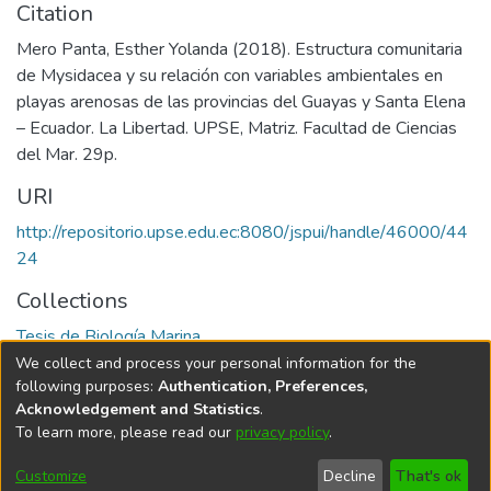
Citation
Mero Panta, Esther Yolanda (2018). Estructura comunitaria
de Mysidacea y su relación con variables ambientales en
playas arenosas de las provincias del Guayas y Santa Elena
– Ecuador. La Libertad. UPSE, Matriz. Facultad de Ciencias
del Mar. 29p.
URI
http://repositorio.upse.edu.ec:8080/jspui/handle/46000/44
24
Collections
Tesis de Biología Marina
We collect and process your personal information for the
Full item page
following purposes:
Authentication, Preferences,
Acknowledgement and Statistics
.
To learn more, please read our
privacy policy
.
DSpace software
copyright © 2002-2026
LYRASIS
Cookie
Privacy
End User
Send
Customize
Decline
That's ok