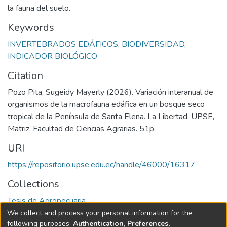
la fauna del suelo.
Keywords
INVERTEBRADOS EDÁFICOS
,
BIODIVERSIDAD
,
INDICADOR BIOLÓGICO
Citation
Pozo Pita, Sugeidy Mayerly (2026). Variación interanual de
organismos de la macrofauna edáfica en un bosque seco
tropical de la Península de Santa Elena. La Libertad. UPSE,
Matriz. Facultad de Ciencias Agrarias. 51p.
URI
https://repositorio.upse.edu.ec/handle/46000/16317
Collections
Tesis de Agropecuaria
We collect and process your personal information for the
Full item page
following purposes:
Authentication, Preferences,